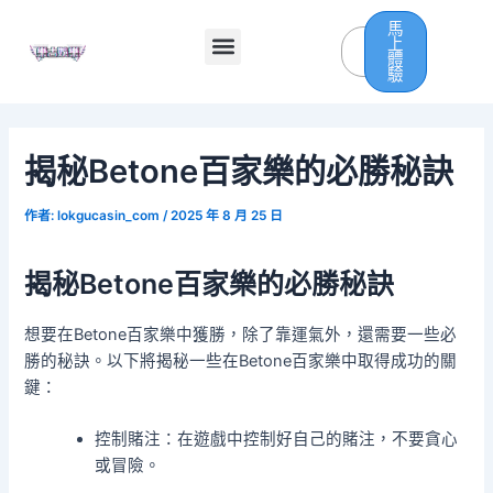
跳
Post
馬
至
navigation
Menu
注
上
冊
體
主
驗
要
內
容
揭秘Betone百家樂的必勝秘訣
作者:
lokgucasin_com
/
2025 年 8 月 25 日
揭秘Betone百家樂的必勝秘訣
想要在Betone百家樂中獲勝，除了靠運氣外，還需要一些必
勝的秘訣。以下將揭秘一些在Betone百家樂中取得成功的關
鍵：
控制賭注：在遊戲中控制好自己的賭注，不要貪心
或冒險。