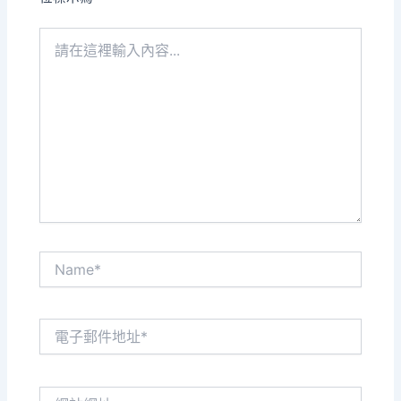
請
在
這
裡
輸
入
內
容...
Name*
電
子
郵
件
網
地