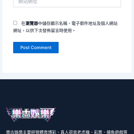
站
址
網
*
址
在
瀏覽器
中儲存顯示名稱、電子郵件地址及個人網站
網址，以供下次發佈留言時使用。
樂古娛樂主要經營體育博彩、真人荷官老虎機、彩票、捕魚遊戲等