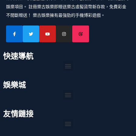
娛樂項目。 註冊樂古娛樂即贈送樂古虛擬貨幣新存款，免費彩金
不間斷贈送！ 樂古娛樂擁有最強勁的手機博彩遊戲。
快速導航
Menu
娛樂城
Menu
友情鏈接
Menu