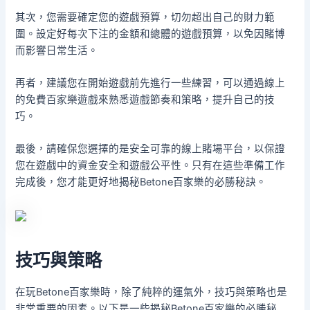
其次，您需要確定您的遊戲預算，切勿超出自己的財力範
圍。設定好每次下注的金額和總體的遊戲預算，以免因賭博
而影響日常生活。
再者，建議您在開始遊戲前先進行一些練習，可以通過線上
的免費百家樂遊戲來熟悉遊戲節奏和策略，提升自己的技
巧。
最後，請確保您選擇的是安全可靠的線上賭場平台，以保證
您在遊戲中的資金安全和遊戲公平性。只有在這些準備工作
完成後，您才能更好地揭秘Betone百家樂的必勝秘訣。
技巧與策略
在玩Betone百家樂時，除了純粹的運氣外，技巧與策略也是
非常重要的因素。以下是一些揭秘Betone百家樂的必勝秘