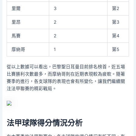
里爾
3
第2
里昂
2
第3
馬賽
2
第4
摩納哥
1
第5
從以上數據可以看出，巴黎聖日耳曼目前排名榜首，近五場
比賽勝利次數最多，而摩納哥則在近期表現較為疲軟。隨著
賽季的進行，各支球隊的表現也會有所變化，讓我們繼續關
注法甲聯賽的精彩戰局。
法甲球隊得分情況分析