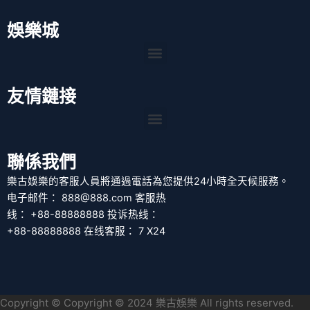
娛樂城
Menu
友情鏈接
Menu
聯係我們
樂古娛樂的客服人員將通過電話為您提供24小時全天候服務。
电子邮件：
888@888.com
客服热
线： +88-88888888 投诉热线：
+88-88888888 在线客服： 7 X24
Copyright © Copyright © 2024 樂古娛樂 All rights reserved.