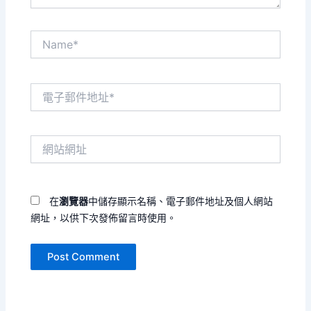
Name*
電
子
郵
件
網
地
站
址
網
*
址
在
瀏覽器
中儲存顯示名稱、電子郵件地址及個人網站
網址，以供下次發佈留言時使用。