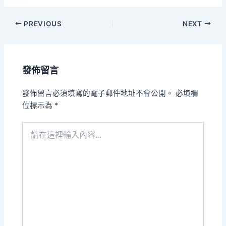
PREVIOUS
NEXT
發佈留言
發佈留言必須填寫的電子郵件地址不會公開。
必填欄
位標示為
*
請
在
這
裡
輸
入
內
容...