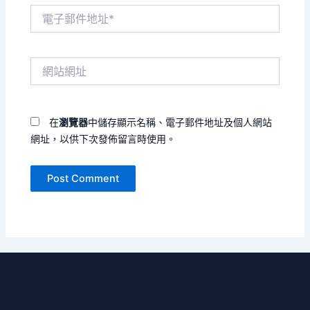
電
子
郵
件
網
地
站
址
網
*
址
在
瀏覽器
中儲存顯示名稱、電子郵件地址及個人網站
網址，以供下次發佈留言時使用。