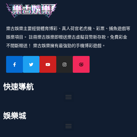
樂古娛樂主要經營體育博彩、真人荷官老虎機、彩票、捕魚遊戲等
娛樂項目。 註冊樂古娛樂即贈送樂古虛擬貨幣新存款，免費彩金
不間斷贈送！ 樂古娛樂擁有最強勁的手機博彩遊戲。
快速導航
Menu
娛樂城
Menu