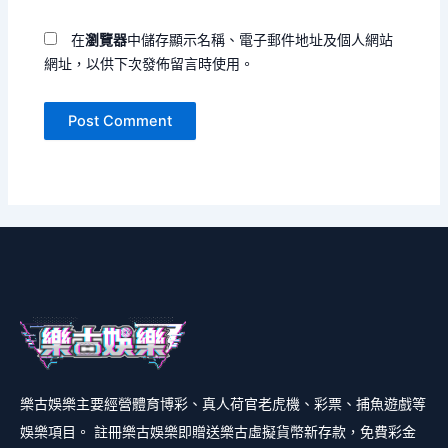
址
在
瀏覽器
中儲存顯示名稱、電子郵件地址及個人網站
網址，以供下次發佈留言時使用。
樂古娛樂主要經營體育博彩、真人荷官老虎機、彩票、捕魚遊戲等
娛樂項目。 註冊樂古娛樂即贈送樂古虛擬貨幣新存款，免費彩金