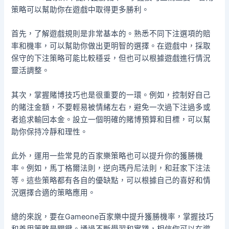
策略可以幫助你在遊戲中取得更多勝利。
首先，了解遊戲規則是非常基本的。熟悉不同下注選項的賠
率和機率，可以幫助你做出更明智的選擇。在遊戲中，採取
保守的下注策略可能比較穩妥，但也可以根據遊戲進行情況
靈活調整。
其次，掌握賭博技巧也是很重要的一環。例如，控制好自己
的賭注金額，不要輕易被情緒左右，避免一次過下注過多或
者追求輸回本金。設立一個明確的賭博預算和目標，可以幫
助你保持冷靜和理性。
此外，運用一些常見的百家樂策略也可以提升你的獲勝機
率。例如，馬丁格爾法則，逆向瑪丹尼法則，和莊家下注法
等。這些策略都有各自的優缺點，可以根據自己的喜好和情
況選擇合適的策略應用。
總的來說，要在Gameone百家樂中提升獲勝機率，掌握技巧